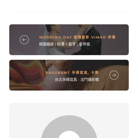
WEDDING DAY 婚禮錄影 VIMEO 停權
桃園婚錄 | 枋澤 + 嘉苓 | 皇帝嶺
PREGNANT 孕婦寫真
,
卡樂
台北孕婦寫真 - 法鬥攝影棚