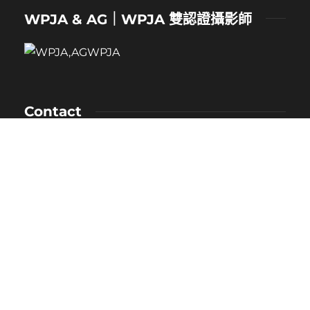
WPJA & AG｜WPJA 雙認證攝影師
Contact
NAME：卡樂
MOBILE：0912-530-080
E-MAIL：kaloveliao@gmail.com
LINE ID：
@171duclk