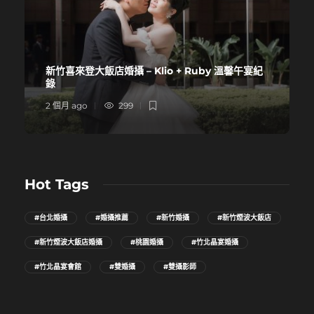
新竹喜來登大飯店婚攝 – Klio + Ruby 溫馨午宴紀
錄
2 個月 ago
299
Hot Tags
#台北婚攝
#婚攝推薦
#新竹婚攝
#新竹煙波大飯店
#新竹煙波大飯店婚攝
#桃園婚攝
#竹北晶宴婚攝
#竹北晶宴會館
#雙婚攝
#雙攝影師