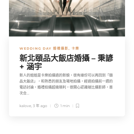
WEDDING DAY 婚禮攝影
,
卡樂
新北頤品大飯店婚攝 – 秉諺
+ 涵宇
新人的姐姐是卡樂拍攝過的新娘，很有緣份可以再回到「頤
品大飯店」，和熟悉的朋友及場地拍攝，經過拍攝前一週的
電訪討論，婚禮拍攝超級順利，很開心認識啵比攝影師，首
次合...
kalove
,
3 年 ago
1 min