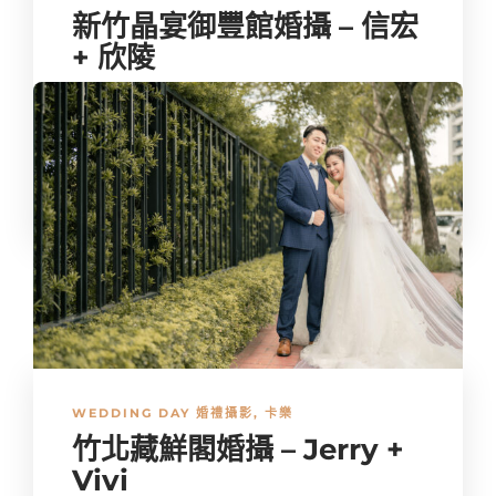
新竹晶宴御豐館婚攝 – 信宏
+ 欣陵
婚禮市場回溫後，第一次回到「新竹晶宴」拍攝婚禮，新娘
的姐姐，是我多年前拍攝過的新人，能再一次拍攝這組溫馨
的家庭，特別有熟悉感，像是在幫家人拍照那樣，完全沒有
距離...
kalove
,
3 年 ago
1 min
WEDDING DAY 婚禮攝影
,
卡樂
竹北藏鮮閣婚攝 – Jerry +
Vivi