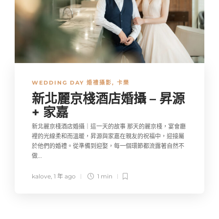
WEDDING DAY 婚禮攝影
,
卡樂
新北麗京棧酒店婚攝 – 昇源
+ 家嘉
新北麗京棧酒店婚攝｜這一天的故事 那天的麗京棧，宴會廳
裡的光線柔和而溫暖，昇源與家嘉在親友的祝福中，迎接屬
於他們的婚禮。從準備到迎娶，每一個環節都流露著自然不
做...
kalove
,
1 年 ago
1 min