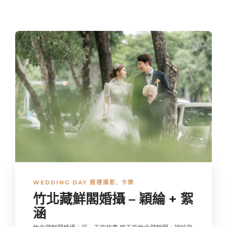
WEDDING DAY 婚禮攝影
,
卡樂
竹北藏鮮閣婚攝 – 穎綸 + 絮
涵