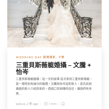
WEDDING DAY 婚禮攝影
,
卡樂
三重貝斯薇榳婚攝 – 文騰 +
怡岑
三重貝斯薇榳婚攝｜這一天的故事 這次來到三重貝斯薇榳，
是一場特別有緣分的婚禮。文騰與怡岑這對新人，是先前拍
攝過的新人介紹而來的，透過口耳相傳的信任，讓我們有幸
再...
kalove
,
2 年 ago
1 min