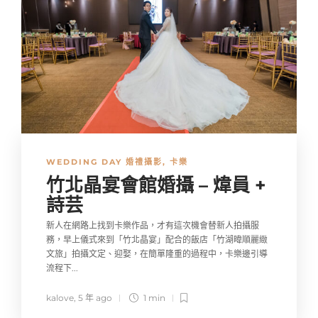
WEDDING DAY 婚禮攝影
,
卡樂
竹北晶宴會館婚攝 – 煒員 +
詩芸
新人在網路上找到卡樂作品，才有這次機會替新人拍攝服
務，早上儀式來到「竹北晶宴」配合的飯店「竹湖暐順麗緻
文旅」拍攝文定、迎娶，在簡單隆重的過程中，卡樂邊引導
流程下...
kalove
,
5 年 ago
1 min