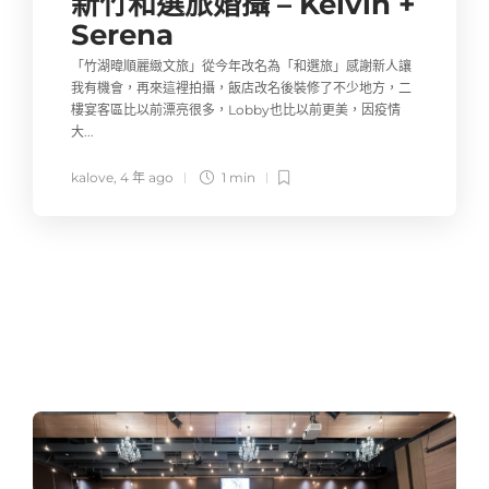
新竹和選旅婚攝 – Kelvin +
Serena
「竹湖暐順麗緻文旅」從今年改名為「和選旅」感謝新人讓
我有機會，再來這裡拍攝，飯店改名後裝修了不少地方，二
樓宴客區比以前漂亮很多，Lobby也比以前更美，因疫情
大...
kalove
,
4 年 ago
1 min