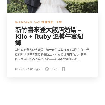
WEDDING DAY 婚禮攝影
,
卡樂
新竹喜來登大飯店婚攝 –
Klio + Ruby 溫馨午宴紀
錄
新竹喜來登大飯店婚攝｜這一天的故事 那天的新竹午後，光
線斜斜地落在喜來登的長廊上。Klio 轉身看向 Ruby 的瞬
間，兩人不約而同笑了出來——那種不需要任何提...
kalove
,
2 個月 ago
1 min