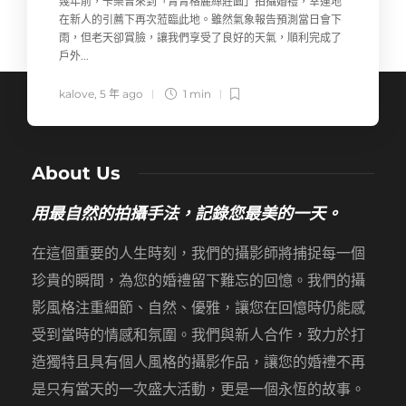
幾年前，卡樂曾來到「青青格麗絲莊園」拍攝婚禮，幸運地
在新人的引薦下再次蒞臨此地。雖然氣象報告預測當日會下
1
2
3
4
...
9
NEXT
雨，但老天卻賞臉，讓我們享受了良好的天氣，順利完成了
戶外...
kalove
,
5 年 ago
1 min
About Us
用最自然的拍攝手法，記錄您最美的一天。
在這個重要的人生時刻，我們的攝影師將捕捉每一個
珍貴的瞬間，為您的婚禮留下難忘的回憶。我們的攝
影風格注重細節、自然、優雅，讓您在回憶時仍能感
受到當時的情感和氛圍。我們與新人合作，致力於打
造獨特且具有個人風格的攝影作品，讓您的婚禮不再
是只有當天的一次盛大活動，更是一個永恆的故事。