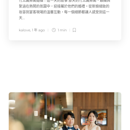
竹北藏鮮閣婚攝｜這一天的故事 那天的竹北藏鮮閣，穎綸與
絮涵在熱鬧的氛圍中，迎接屬於他們的婚禮。從新娘細致的
妆容到宴客現場的溫馨互動，每一個細節都讓人感受到這一
天...
kalove
,
1 年 ago
1 min