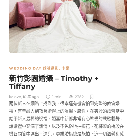
WEDDING DAY 婚禮攝影
,
卡樂
新竹彭園婚攝 – Timothy +
Tiffany
kalove
,
10 年 ago
1 min
2382
兩位新人在網路上找到我，很幸運有機會拍到完整的教會婚
禮，有幸融入到教會婚禮上的溫馨、感性，在美妙的歌聲當中
給予新人最棒的祝福，婚宴中新郎非常有心準備的載歌載舞，
讓婚禮中充滿了熱情，以及不免俗地抽捧花、花椰菜的橋段在
機智問答中選出幸運兒，專業婚攝總是能拍下這一切溫馨和感