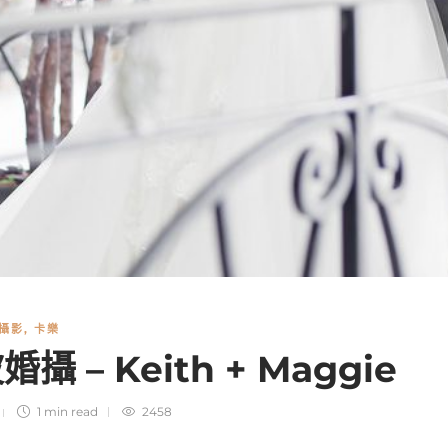
禮攝影
,
卡樂
攝 – Keith + Maggie
1 min
read
2458