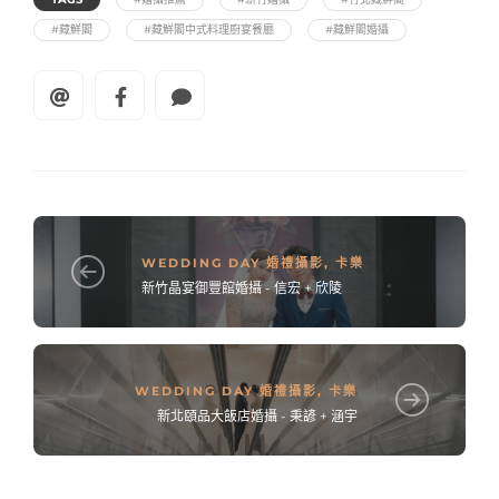
#藏鮮閣
#藏鮮閣中式料理廚宴餐廳
#藏鮮閣婚攝
WEDDING DAY 婚禮攝影
,
卡樂
新竹晶宴御豐館婚攝 - 信宏 + 欣陵
WEDDING DAY 婚禮攝影
,
卡樂
新北頤品大飯店婚攝 - 秉諺 + 涵宇