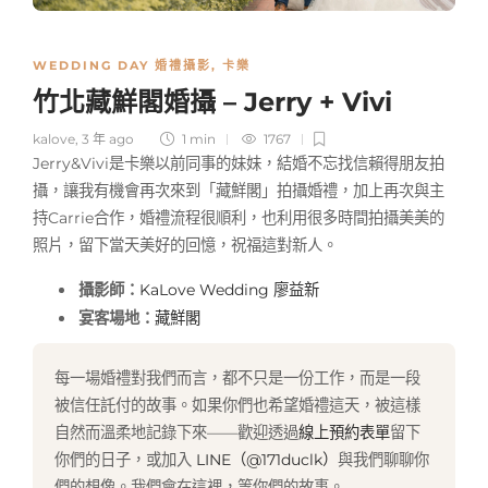
WEDDING DAY 婚禮攝影
,
卡樂
竹北藏鮮閣婚攝 – Jerry + Vivi
kalove
,
3 年 ago
1 min
1767
Jerry&Vivi是卡樂以前同事的妹妹，結婚不忘找信賴得朋友拍
攝，讓我有機會再次來到「藏鮮閣」拍攝婚禮，加上再次與主
持Carrie合作，婚禮流程很順利，也利用很多時間拍攝美美的
照片，留下當天美好的回憶，祝福這對新人。
攝影師：
KaLove Wedding
廖益新
宴客場地：
藏鮮閣
每一場婚禮對我們而言，都不只是一份工作，而是一段
被信任託付的故事。如果你們也希望婚禮這天，被這樣
自然而溫柔地記錄下來——歡迎透過
線上預約表單
留下
你們的日子，或加入
LINE（@171duclk）
與我們聊聊你
們的想像。我們會在這裡，等你們的故事。