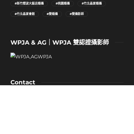
#新竹煙波大飯店婚攝
#桃園婚攝
#竹北晶宴婚攝
#竹北晶宴會館
#雙婚攝
#雙攝影師
WPJA & AG｜WPJA 雙認證攝影師
Contact
NAME：卡樂
MOBILE：0912-530-080
E-MAIL：kaloveliao@gmail.com
LINE ID：
@171duclk