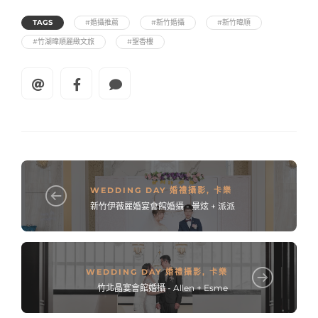
TAGS
#婚攝推薦
#新竹婚攝
#新竹暐順
#竹湖暐順麗緻文旅
#聖香樓
WEDDING DAY 婚禮攝影
,
卡樂
新竹伊薇麗婚宴會館婚攝 - 景炫 + 派派
WEDDING DAY 婚禮攝影
,
卡樂
竹北晶宴會館婚攝 - Allen + Esme