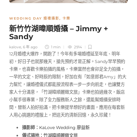
WEDDING DAY 婚禮攝影
,
卡樂
新竹竹湖暐順婚攝 – Jimmy +
Sandy
kalove
,
6 年 ago
1 min
2914
12月婚禮大爆炸，開跑了！今年有多場婚禮延至年底、明年
初，好日子也就那幾天，搶先預約才是正解。Sandy早早預約
卡樂，也喜歡卡樂拍攝的風格，卡樂當然也會卯足全力拍攝，
一早的文定、好時辰的限制，好加在有「如意郎君Amy」的大
力幫忙，讓婚禮儀式都能按流程表一步一步向前走，也讓雙方
家人十分滿意，「竹湖暐順麗緻文旅」卡樂也拍過幾次，飯店
小幫手很專業，除了全力服務新人之餘，還能幫婚攝安排時
間，替新人拍好拍滿，把卡樂提早想好的畫面，應用在每套新
人用心挑選的禮服上，把這天的清新回憶，永久珍藏！
攝影師：
KaLove Wedding
廖益新
儀式場地：
竹湖暐順麗緻文旅