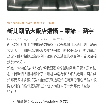
WEDDING DAY 婚禮攝影
,
卡樂
新北頤品大飯店婚攝 – 秉諺 + 涵宇
kalove
,
3 年 ago
1 min
2374
新人的姐姐是卡樂拍攝過的新娘，很有緣份可以再回到「頤品
大飯店」，和熟悉的朋友及場地拍攝，經過拍攝前一週的電訪
討論，婚禮拍攝超級順利，很開心認識啵比攝影師，首次合拍
默契100分。
新娘Grace超貼心特地準備我最愛的拿鐵咖啡和早餐，還有點
心，我整個人精神都來了，婚禮中還有新人唱跳進場，現在結
婚都要多才多藝超強，能感受到這場婚禮滿滿的用心準備，很
開心能夠拍攝到這場婚禮，也祝福新人每一天都要「愛你
管」！
攝影師：
KaLove Wedding
廖益新