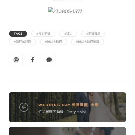
TAGS
#台北婚攝
#啵比
#婚攝推薦
#新莊晶冠館
#頤品大飯店
#頤品大飯店婚攝
WEDDING DAY 婚禮攝影
,
卡樂
竹北藏鮮閣婚攝 - Jerry + Vivi