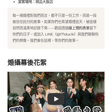
宴客場地：
頤品大飯店
每一場婚禮對我們而言，都不只是一份工作，而是一段
被信任託付的故事。如果你們也希望婚禮這天，被這樣
自然而溫柔地記錄下來——歡迎透過
線上預約表單
留下
你們的日子，或加入
LINE（@171duclk）
與我們聊聊你
們的想像。我們會在這裡，等你們的故事。
婚攝幕後花絮
Play