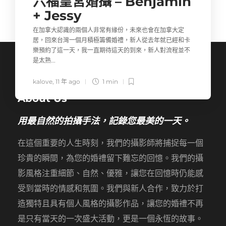
六福皇宮婚攝 – Benjamin
+ Jessy
在加拿大認識的兩個人非常有緣份，未來也會在加拿大定
居，回來台灣一個月積極籌備婚禮，新人從去年就已經和卡
樂預約了這一天，我一直期待這天的到來，新人對流程並不
是太熟...
kalove
,
11 年 ago
1 min
About Us
用最自然的拍攝手法，記錄您最美的一天。
在這個重要的人生時刻，我們的攝影師將捕捉每一個
珍貴的瞬間，為您的婚禮留下難忘的回憶。我們的攝
影風格注重細節、自然、優雅，讓您在回憶時仍能感
受到當時的情感和氛圍。我們與新人合作，致力於打
造獨特且具有個人風格的攝影作品，讓您的婚禮不再
是只有當天的一次盛大活動，更是一個永恆的故事。