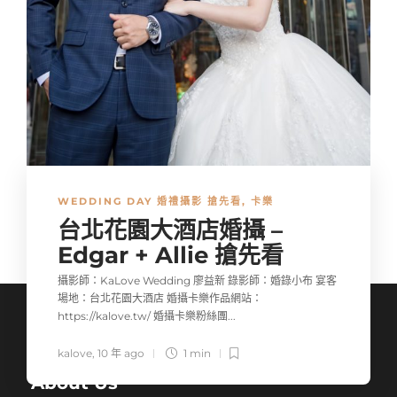
WEDDING DAY 婚禮攝影 搶先看
,
卡樂
台北花園大酒店婚攝 –
Edgar + Allie 搶先看
攝影師：KaLove Wedding 廖益新 錄影師：婚錄小布 宴客
場地：台北花園大酒店 婚攝卡樂作品網站：
https://kalove.tw/ 婚攝卡樂粉絲團...
kalove
,
10 年 ago
1 min
About Us