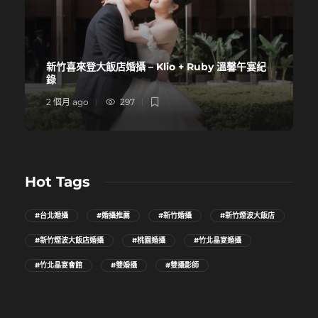
新竹喜來登大飯店婚攝 – Klio + Ruby 溫馨午宴紀
錄
2 個月 ago
297
Hot Tags
#台北婚攝
#婚攝推薦
#新竹婚攝
#新竹煙波大飯店
#新竹煙波大飯店婚攝
#桃園婚攝
#竹北晶宴婚攝
#竹北晶宴會館
#雙婚攝
#雙攝影師