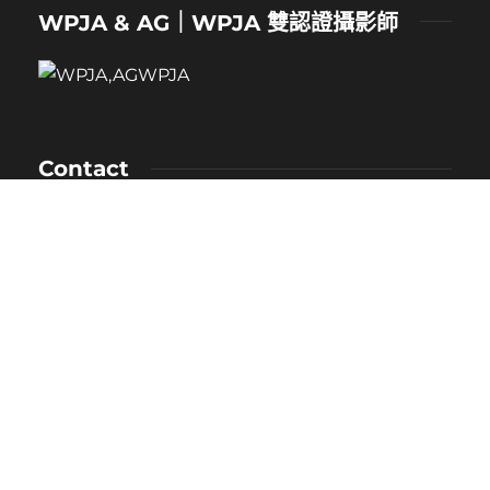
WPJA & AG｜WPJA 雙認證攝影師
Contact
NAME：卡樂
MOBILE：0912-530-080
E-MAIL：kaloveliao@gmail.com
LINE ID：
@171duclk