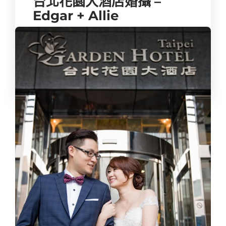
台北花園大酒店婚攝 –
Edgar + Allie
拍攝前得知新人也有在玩攝影，而且也拍得很厲害，卡樂可
以當新人的婚攝有種被肯定的感覺，拍攝當天新人特地空出
了一個多小時的時間，讓卡樂在「台北花園大酒店」內拍攝
類婚...
kalove
,
10 年 ago
1 min