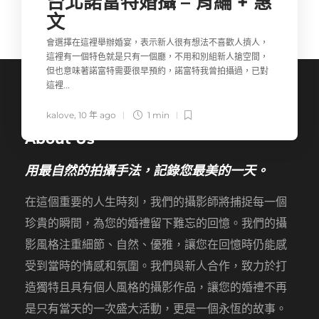
台北諾富特婚攝 – 育綸 + 惠
文
會選擇在這裡舉辦婚宴，表示新人很有想法不喜歡人擠人，
這裡有一個特色就是只有一個廳，不用和別組新人搶空間，
但也意味著諾富特需要很早預約，諾富特我曾拍攝過，已對
這裡...
kalove
,
10 年 ago
1 min
About Us
用最自然的拍攝手法，記錄您最美的一天。
在這個重要的人生時刻，我們的攝影師將捕捉每一個
珍貴的瞬間，為您的婚禮留下難忘的回憶。我們的攝
影風格注重細節、自然、優雅，讓您在回憶時仍能感
受到當時的情感和氛圍。我們與新人合作，致力於打
造獨特且具有個人風格的攝影作品，讓您的婚禮不再
是只有當天的一次盛大活動，更是一個永恆的故事。