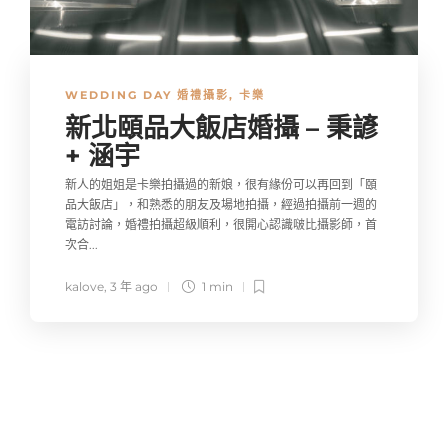
WEDDING DAY 婚禮攝影
,
卡樂
新北頤品大飯店婚攝 – 秉諺
+ 涵宇
新人的姐姐是卡樂拍攝過的新娘，很有緣份可以再回到「頤
品大飯店」，和熟悉的朋友及場地拍攝，經過拍攝前一週的
電訪討論，婚禮拍攝超級順利，很開心認識啵比攝影師，首
次合...
kalove
,
3 年 ago
1 min