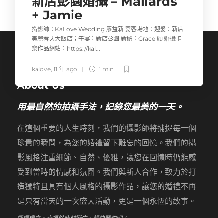
新店彭園婚攝 – Mallards
+ Jamie
攝影師：KaLove Wedding 廖益新 宴客場地：迎娶：新店
美麗春天大飯店；午宴：新店彭園 新秘：Grace 顏 婚攝卡
樂作品網站：https://kal...
kalove
,
11 年 ago
1 min
About Us
用最自然的拍攝手法，記錄您最美的一天。
在這個重要的人生時刻，我們的攝影師將捕捉每一個
珍貴的瞬間，為您的婚禮留下難忘的回憶。我們的攝
影風格注重細節、自然、優雅，讓您在回憶時仍能感
受到當時的情感和氛圍。我們與新人合作，致力於打
造獨特且具有個人風格的攝影作品，讓您的婚禮不再
是只有當天的一次盛大活動，更是一個永恆的故事。
把握機會，幸福從此刻誕生，趕快預約吧！