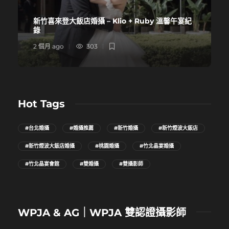
新竹喜來登大飯店婚攝 – Klio + Ruby 溫馨午宴紀
錄
2 個月 ago
303
Hot Tags
#台北婚攝
#婚攝推薦
#新竹婚攝
#新竹煙波大飯店
#新竹煙波大飯店婚攝
#桃園婚攝
#竹北晶宴婚攝
#竹北晶宴會館
#雙婚攝
#雙攝影師
WPJA & AG｜WPJA 雙認證攝影師