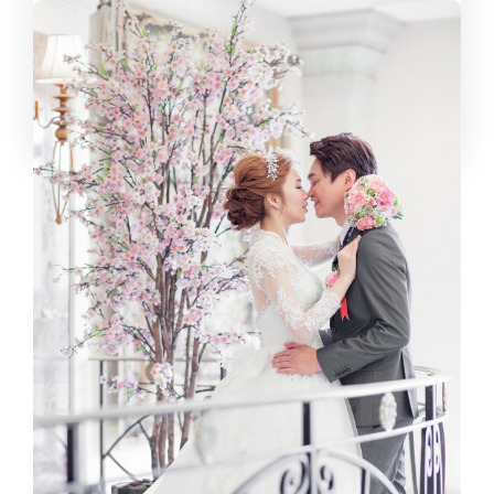
攝影師：KaLove Wedding 廖益新 宴客場地：新竹煙波大
飯店 主持：Carrie 婚攝卡樂作品網站：https://kalove.tw/
婚攝卡樂粉絲...
kalove
,
11 年 ago
1 min