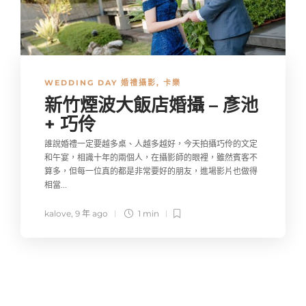
WEDDING DAY 婚禮攝影
,
卡樂
新竹煙波大飯店婚攝 – 彥池
+ 巧伶
誰說婚禮一定要越多桌、人越多越好，今天拍攝巧伶的文定
和午宴，相識十年的兩個人，在攝影師的眼裡，雖然賓客不
算多，但每一位真的都是非常要好的朋友，進場影片也做得
相當...
kalove
,
9 年 ago
1 min