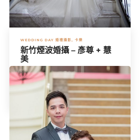
WEDDING DAY 婚禮攝影
,
卡樂
新竹煙波婚攝 – 彥尊 + 慧
美
新娘和我在大學是隔壁班同學，雖然在唸書的時候不是這麼
熟識，不過有幸能在結婚時透過朋友的推薦找到我，新人一
家人熱心的配合使得拍攝更加順利，一整天都在煙波拍攝其
實好...
kalove
,
10 年 ago
1 min