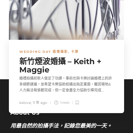
WEDDING DAY 婚禮攝影
,
卡樂
新竹煙波婚攝 – Keith +
Maggie
婚禮拍攝前新人做足了功課，事前也與卡樂討論婚禮上的許
多細節建議，並希望卡樂協助拍攝出指定畫面，雖因場地&
人力無法每張都完成，但一定會盡全力協助引導完成...
kalove
,
11 年 ago
1 min
About Us
用最自然的拍攝手法，記錄您最美的一天。