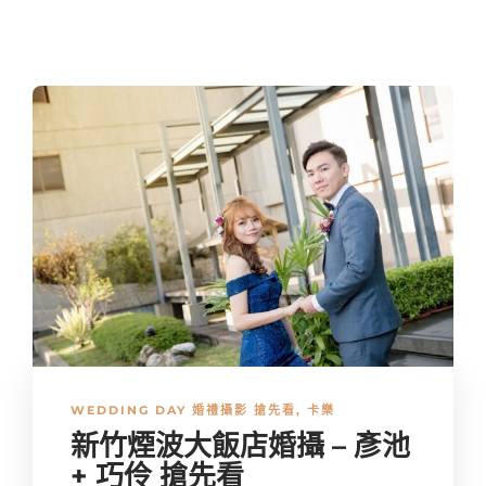
WEDDING DAY 婚禮攝影 搶先看
,
卡樂
新竹煙波大飯店婚攝 – 彥池
+ 巧伶 搶先看