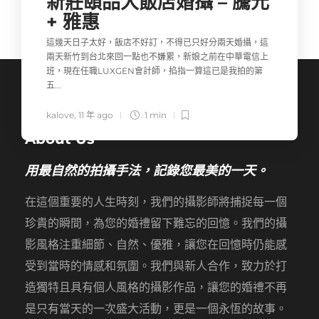
新莊頤品大飯店婚攝 – 騰元
+ 雅惠
這幾天日子太好，飯店不好訂，不得已只好分兩天婚攝，這
兩天新竹到台北來回一點也不嫌累，新娘之前在中華電信上
班，現在任職LUXGEN會計師，掐指一算這已是我拍的第
五...
kalove
,
11 年 ago
1 min
About Us
用最自然的拍攝手法，記錄您最美的一天。
在這個重要的人生時刻，我們的攝影師將捕捉每一個
珍貴的瞬間，為您的婚禮留下難忘的回憶。我們的攝
影風格注重細節、自然、優雅，讓您在回憶時仍能感
受到當時的情感和氛圍。我們與新人合作，致力於打
造獨特且具有個人風格的攝影作品，讓您的婚禮不再
是只有當天的一次盛大活動，更是一個永恆的故事。