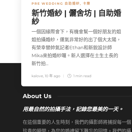
PRE WEDDING 自助婚紗
,
卡樂
新竹婚紗 | 儷舍坊 | 自助婚
紗
一個因緣際會下，有機會幫一個好朋友的姐
姐拍攝婚紗，運氣非常好的出了個大太陽，
有榮幸替帥氣記者Ethan和新銳設計師
Mika來拍婚紗囉。新人選擇在土生土長的
新竹拍...
kalove
,
10 年 ago
1 min
read
About Us
用最自然的拍攝手法，記錄您最美的一天。
在這個重要的人生時刻，我們的攝影師將捕捉每一個
珍貴的瞬間，為您的婚禮留下難忘的回憶。我們的攝