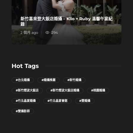
新竹喜來登大飯店婚攝 – Klio + Ruby 溫馨午宴紀
錄
2 個月 ago
294
1
Hot Tags
#台北婚攝
#婚攝推薦
#新竹婚攝
#新竹煙波大飯店
#新竹煙波大飯店婚攝
#桃園婚攝
#竹北晶宴婚攝
#竹北晶宴會館
#雙婚攝
#雙攝影師