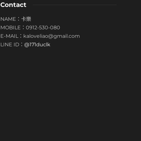
Contact
NAME：卡樂
竹北藏鮮閣婚攝 – 穎綸 + 絮涵
新北麗京棧酒店
MOBILE：0912-530-080
 年 ago
1308
1 年 ago
E-MAIL：kaloveliao@gmail.com
LINE ID：
@171duclk