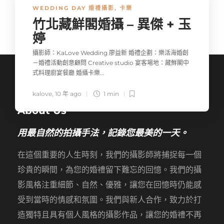
WEDDING DAY 婚禮攝影
,
卡樂
竹北藏鮮閣婚攝 – 異傑 + 玉
婷
攝影師：KaLove Wedding 廖益新 婚禮企劃：樂活海婚創
－婚禮活動創意顧問 Creative studio 宴客場地：藏鮮閣中
式料理廚宴餐廳 婚攝卡樂...
kalove
,
10 年 ago
1 min
About Us
用最自然的拍攝手法，記錄您最美的一天。
在這個重要的人生時刻，我們的攝影師將捕捉每一個
珍貴的瞬間，為您的婚禮留下難忘的回憶。我們的攝
影風格注重細節、自然、優雅，讓您在回憶時仍能感
受到當時的情感和氛圍。我們與新人合作，致力於打
造獨特且具有個人風格的攝影作品，讓您的婚禮不再