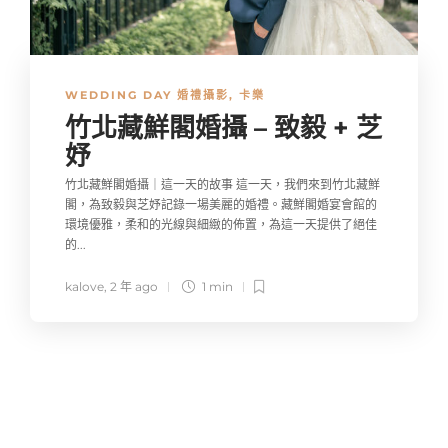
WEDDING DAY 婚禮攝影
,
卡樂
竹北藏鮮閣婚攝 – 致毅 + 芝
妤
竹北藏鮮閣婚攝｜這一天的故事 這一天，我們來到竹北藏鮮
閣，為致毅與芝妤記錄一場美麗的婚禮。藏鮮閣婚宴會館的
環境優雅，柔和的光線與細緻的佈置，為這一天提供了絕佳
的...
kalove
,
2 年 ago
1 min