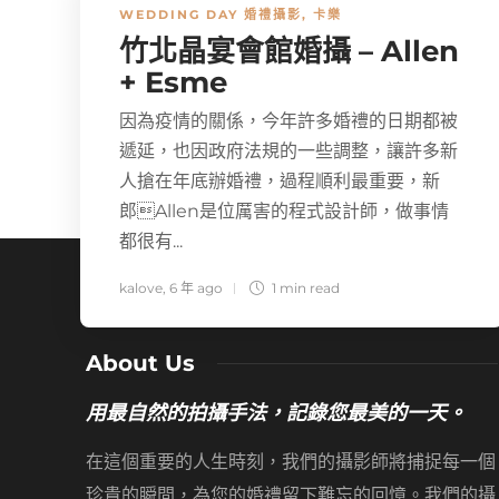
WEDDING DAY 婚禮攝影
,
卡樂
竹北晶宴會館婚攝 – Allen
+ Esme
因為疫情的關係，今年許多婚禮的日期都被
遞延，也因政府法規的一些調整，讓許多新
人搶在年底辦婚禮，過程順利最重要，新
郎Allen是位厲害的程式設計師，做事情
都很有...
kalove
,
6 年 ago
1 min
read
About Us
用最自然的拍攝手法，記錄您最美的一天。
在這個重要的人生時刻，我們的攝影師將捕捉每一個
珍貴的瞬間，為您的婚禮留下難忘的回憶。我們的攝