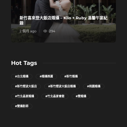
新竹喜來登大飯店婚攝 – Klio + Ruby 溫馨午宴紀
錄
2 個月 ago
294
1
Hot Tags
#台北婚攝
#婚攝推薦
#新竹婚攝
#新竹煙波大飯店
#新竹煙波大飯店婚攝
#桃園婚攝
#竹北晶宴婚攝
#竹北晶宴會館
#雙婚攝
#雙攝影師