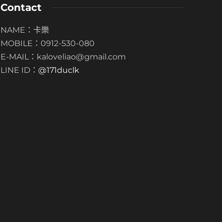
Contact
NAME：卡樂
竹北藏鮮閣婚攝 – 穎綸 + 絮涵
新北麗京棧酒店
MOBILE：0912-530-080
 年 ago
1307
1 年 ago
E-MAIL：kaloveliao@gmail.com
LINE ID：
@171duclk