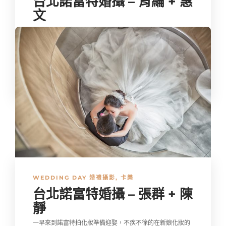
台北諾富特婚攝 – 育綸 + 惠
文
會選擇在這裡舉辦婚宴，表示新人很有想法不喜歡人擠人，
這裡有一個特色就是只有一個廳，不用和別組新人搶空間，
但也意味著諾富特需要很早預約，諾富特我曾拍攝過，已對
這裡...
kalove
,
10 年 ago
1 min
WEDDING DAY 婚禮攝影
,
卡樂
台北諾富特婚攝 – 張群 + 陳
靜
一早來到諾富特拍化妝準備迎娶，不疾不徐的在新娘化妝的