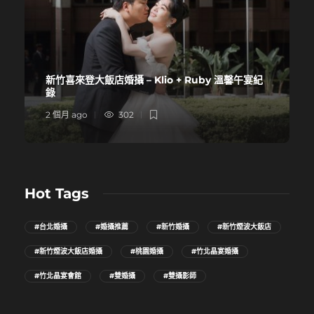
新竹喜來登大飯店婚攝 – Klio + Ruby 溫馨午宴紀
錄
2 個月 ago
302
Hot Tags
#台北婚攝
#婚攝推薦
#新竹婚攝
#新竹煙波大飯店
#新竹煙波大飯店婚攝
#桃園婚攝
#竹北晶宴婚攝
#竹北晶宴會館
#雙婚攝
#雙攝影師