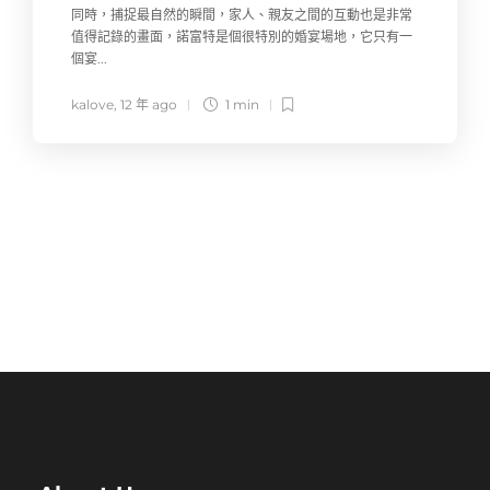
同時，捕捉最自然的瞬間，家人、親友之間的互動也是非常
值得記錄的畫面，諾富特是個很特別的婚宴場地，它只有一
個宴...
kalove
,
12 年 ago
1 min