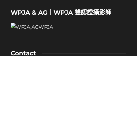
WPJA & AG｜WPJA 雙認證攝影師
Contact
NAME：卡樂
MOBILE：0912-530-080
E-MAIL：kaloveliao@gmail.com
LINE ID：
@171duclk